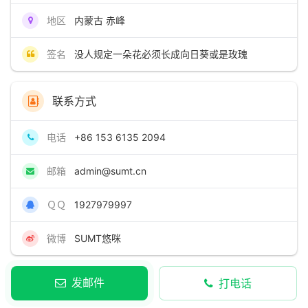
地区
内蒙古 赤峰
签名
没人规定一朵花必须长成向日葵或是玫瑰
联系方式
电话
+86 153 6135 2094
邮箱
admin@sumt.cn
ＱＱ
1927979997
微博
SUMT悠咪
发邮件
打电话